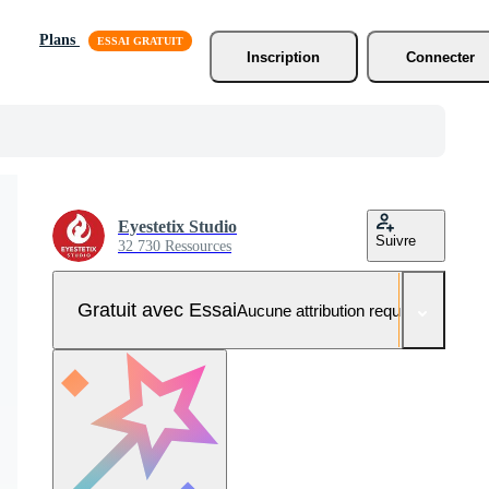
Plans
Inscription
Connecter
Eyestetix Studio
Suivre
32 730 Ressources
Gratuit avec Essai
Aucune attribution requise