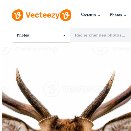
Vecteurs
Photos
Photos
Toutes Images
Photos
PNGs
PSDs
SVGs
Modèles
Vecteurs
Vidéos
Motion graphics
Images Éditoriales
Événements Éditoriaux