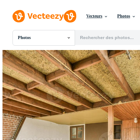
Vecteurs
Photos
Photos
Toutes Images
Photos
PNGs
PSDs
SVGs
Modèles
Vecteurs
Vidéos
Motion graphics
Images Éditoriales
Événements Éditoriaux