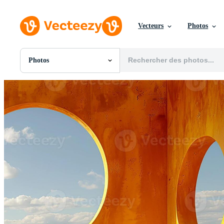
Vecteurs
Photos
Photos
Toutes Images
Photos
PNGs
PSDs
SVGs
Modèles
Vecteurs
Vidéos
Motion graphics
Images Éditoriales
Événements Éditoriaux