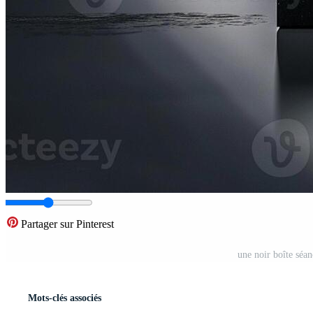
Partager sur Pinterest
une noir boîte séa
Mots-clés associés