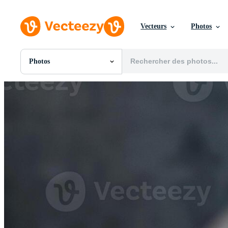
Vecteurs
Photos
Photos
Toutes Images
Photos
PNGs
PSDs
SVGs
Modèles
Vecteurs
Vidéos
Motion graphics
Images Éditoriales
Événements Éditoriaux