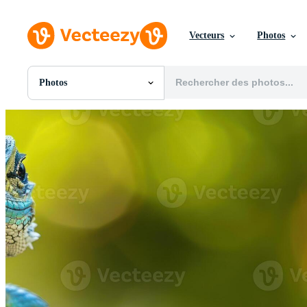
Vecteurs
Photos
Photos
Toutes Images
Photos
PNGs
PSDs
SVGs
Modèles
Vecteurs
Vidéos
Motion graphics
Images Éditoriales
Événements Éditoriaux