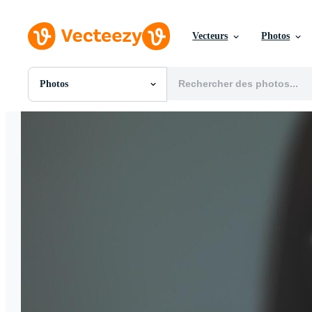
Vecteurs
Photos
Photos
Toutes Images
Photos
PNGs
PSDs
SVGs
Modèles
Vecteurs
Vidéos
Motion graphics
Images Éditoriales
Événements Éditoriaux