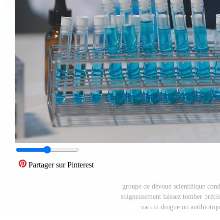
Partager sur Pinterest
groupe de dévoué scientifique cond
soigneusement laissez tomber précis
vaccin drogue ou antibiotiq