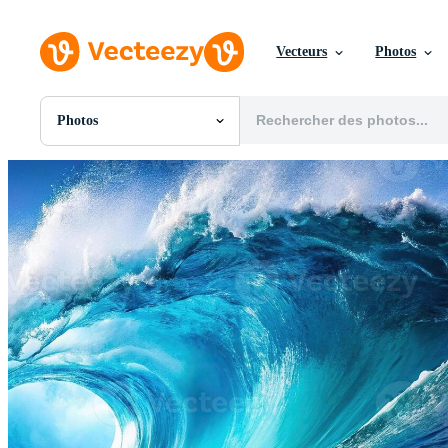
Vecteurs
Photos
Photos
Toutes Images
Photos
PNGs
PSDs
SVGs
Modèles
Vecteurs
Vidéos
Motion graphics
Images Éditoriales
Événements Éditoriaux