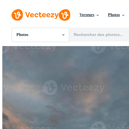
Vecteurs
Photos
Photos
Toutes Images
Photos
PNGs
PSDs
SVGs
Modèles
Vecteurs
Vidéos
Motion graphics
Images Éditoriales
Événements Éditoriaux