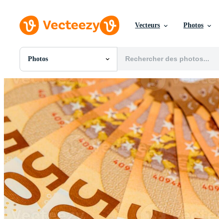
Vecteurs
Photos
Photos
Toutes Images
Photos
PNGs
PSDs
SVGs
Modèles
Vecteurs
Vidéos
Motion graphics
Images Éditoriales
Événements Éditoriaux