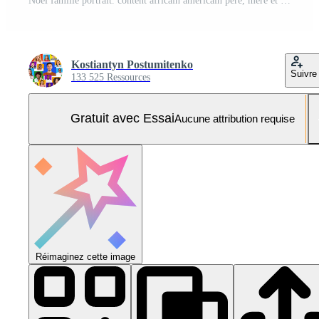
Noël famille portrait. content africain américain père, mère et fille posant près Noël arbre dans décoré vivant pièce Photo Pro
Kostiantyn Postumitenko
Suivre
133 525 Ressources
Gratuit avec Essai
Aucune attribution requise
Réimaginez cette image