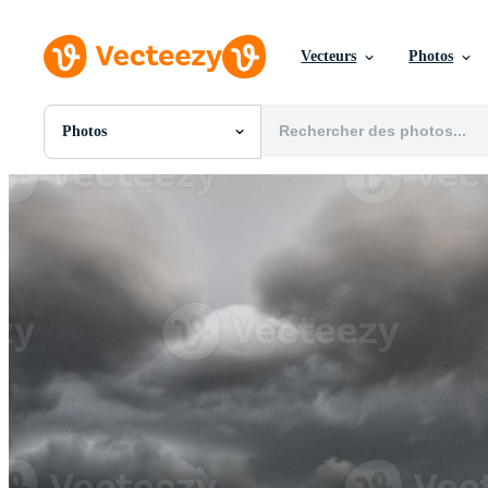
Vecteurs
Photos
Photos
Toutes Images
Photos
PNGs
PSDs
SVGs
Modèles
Vecteurs
Vidéos
Motion graphics
Images Éditoriales
Événements Éditoriaux