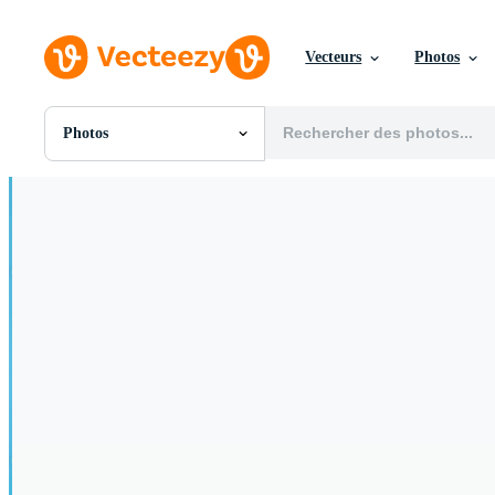
Vecteurs
Photos
Photos
Toutes Images
Photos
PNGs
PSDs
SVGs
Modèles
Vecteurs
Vidéos
Motion graphics
Images Éditoriales
Événements Éditoriaux