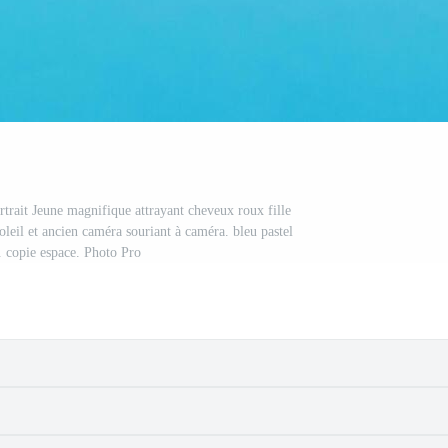
trait Jeune magnifique attrayant cheveux roux fille
oleil et ancien caméra souriant à caméra. bleu pastel
. copie espace. Photo Pro