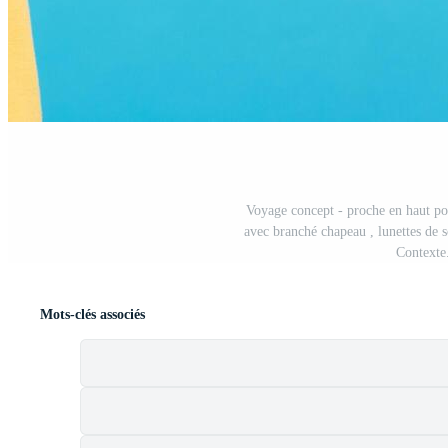
Voyage concept - proche en haut por
avec branché chapeau , lunettes de s
Contexte
Mots-clés associés