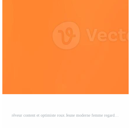
rêveur content et optimiste roux Jeune moderne femme regarder en haut avec satisfait sourire. magnifique fille gingembre cheveux contempler Haut publicité, montrer du doigt vers le haut, permanent Orange Contexte Photo Pro