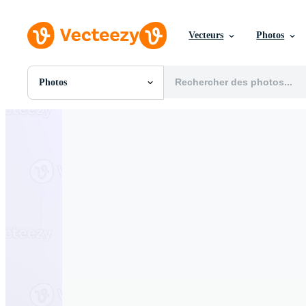
Vecteurs
Photos
Photos
Toutes Images
Photos
PNGs
PSDs
SVGs
Modèles
Vecteurs
Vidéos
Motion graphics
Images Éditoriales
Événements Éditoriaux