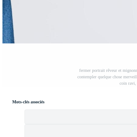
fermer portrait rêveur et mignon
contempler quelque chose merveille
coin ravi
Mots-clés associés