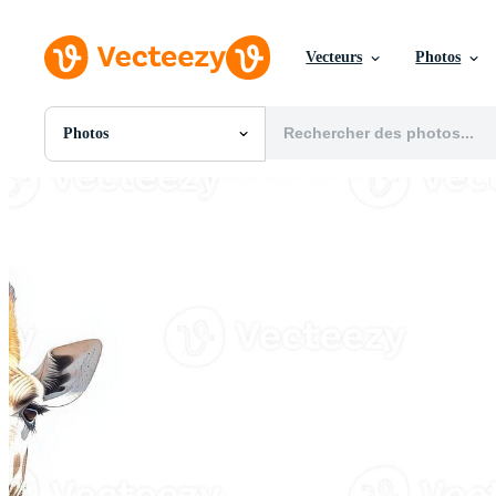
Vecteurs
Photos
Photos
Toutes Images
Photos
PNGs
PSDs
SVGs
Modèles
Vecteurs
Vidéos
Motion graphics
Images Éditoriales
Événements Éditoriaux