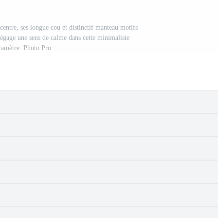
 centre, ses longue cou et distinctif manteau motifs
 dégage une sens de calme dans cette minimaliste
ramètre. Photo Pro