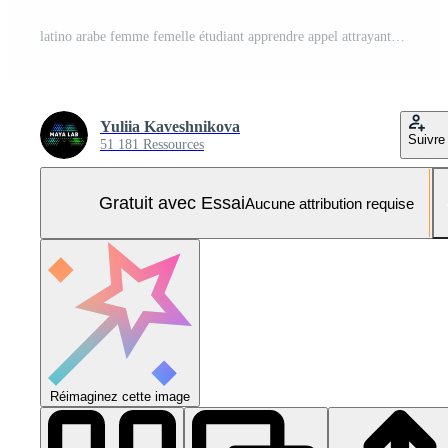
latino arabe femme femelle étudiant apprendre appel attrayant main geste étude éduquer haute école Université Bienvenue viens sur joindre communauté librairie équipe club discussion bibliothèque académie fille Université Photo Pro
Yuliia Kaveshnikova
Suivre
51 181 Ressources
Gratuit avec Essai
Aucune attribution requise
Réimaginez cette image