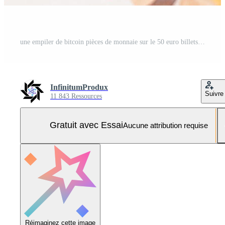
une empiler de bitcoin pièces de monnaie sur le 50 euro billets de banque. euro devise et crypto monnaie. Orange papier argent. une lot de cinquante euros factures. finances, espèces, anonyme Paiements et argent économie concept Photo Pro
InfinitumProdux
Suivre
11 843 Ressources
Gratuit avec Essai
Aucune attribution requise
Réimaginez cette image