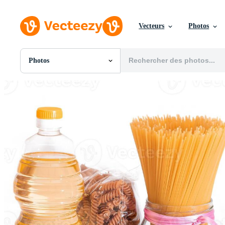
Vecteurs
Photos
Photos
Toutes Images
Photos
PNGs
PSDs
SVGs
Modèles
Vecteurs
Vidéos
Motion graphics
Images Éditoriales
Événements Éditoriaux