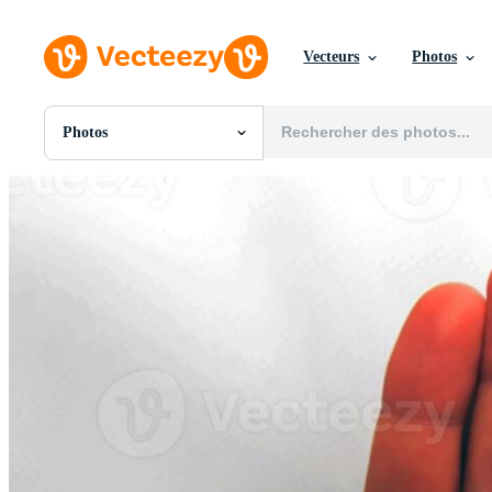
Vecteurs
Photos
Photos
Toutes Images
Photos
PNGs
PSDs
SVGs
Modèles
Vecteurs
Vidéos
Motion graphics
Images Éditoriales
Événements Éditoriaux