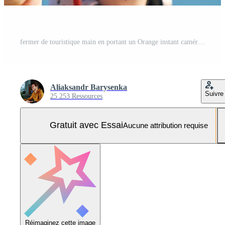
fermer de touristique main en portant un Orange instant caméra dans rétro style avec côtier ville et bleu mer dans Contexte. été Voyage concept. équipement pour capturer des moments Photo Pro
Aliaksandr Barysenka
Suivre
25 253 Ressources
Gratuit avec Essai
Aucune attribution requise
Réimaginez cette image