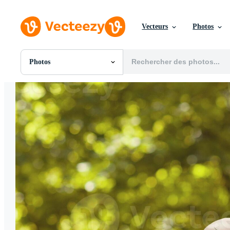
Vecteurs
Photos
Photos
Toutes Images
Photos
PNGs
PSDs
SVGs
Modèles
Vecteurs
Vidéos
Motion graphics
Images Éditoriales
Événements Éditoriaux