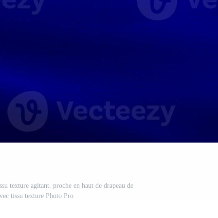
ssu texture agitant. proche en haut de drapeau de
vec tissu texture Photo Pro