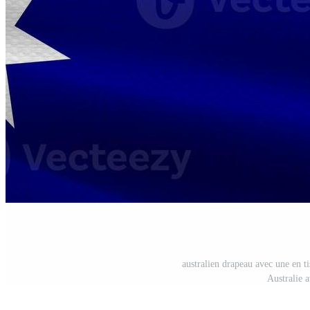
australien drapeau avec une en ti
Australie a