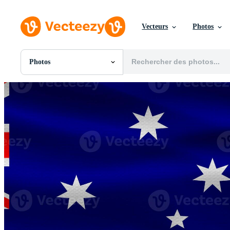
Vecteurs
Photos
Photos
Toutes Images
Photos
PNGs
PSDs
SVGs
Modèles
Vecteurs
Vidéos
Motion graphics
Images Éditoriales
Événements Éditoriaux