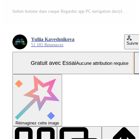
Indien homme dans casque Regardez app PC navigation dactylographie portable écrire des idées des questions Remarques la revue recherche asseoir à Accueil cuisine. arabe gars apprendre Langue améliorer connaissance auto-éducation loin e-learning Photo Pro
Yuliia Kaveshnikova
Suivre
51 181 Ressources
Gratuit avec Essai
Aucune attribution requise
Réimaginez cette image