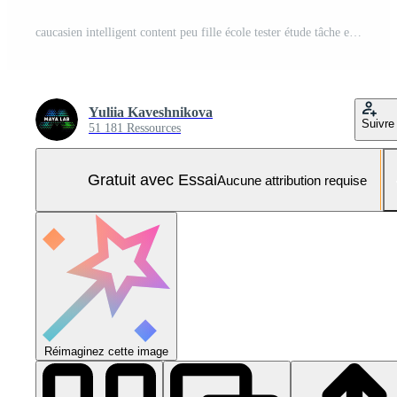
caucasien intelligent content peu fille école tester étude tâche examen l'écriture Remarques classe leçon apprendre écrire cahier enfant écolière enfant élève en train d'étudier apprentissage primaire éducation souriant à caméra à bureau Photo Pro
Yuliia Kaveshnikova
Suivre
51 181 Ressources
Gratuit avec Essai
Aucune attribution requise
Réimaginez cette image