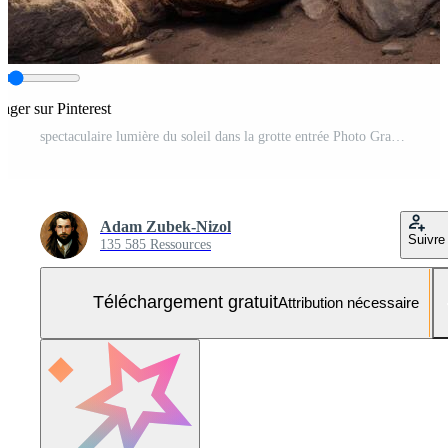
tager sur Pinterest
spectaculaire lumière du soleil dans la grotte entrée Photo Gratuite
Adam Zubek-Nizol
Suivre
135 585 Ressources
Téléchargement gratuit
Attribution nécessaire