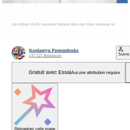
une milieu vieilli caucasien homme dans une blanc manteau sourit tandis que parlant sur le sien mobile téléphone. il dégage une sur de soi et amical comportement dans une faire le ménage, isolé Contexte. Photo Pro
Kostiantyn Postumitenko
Suivre
133 525 Ressources
Gratuit avec Essai
Aucune attribution requise
Réimaginez cette image