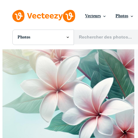
Vecteurs
Photos
Photos
Toutes Images
Photos
PNGs
PSDs
SVGs
Modèles
Vecteurs
Vidéos
Motion graphics
Images Éditoriales
Événements Éditoriaux