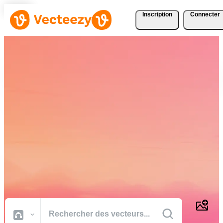
Inscription
Connecter
Téléchargez Gratuitement
des Vecteurs, des Photos,
des Vidéos et Bien Plus
Encore
Des ressources créatives de qualité professionnelle pour réaliser vos
projets plus rapidement.