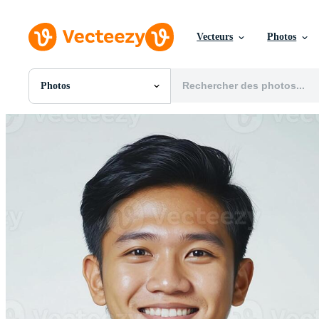
Vecteurs
Photos
Photos
Toutes Images
Photos
PNGs
PSDs
SVGs
Modèles
Vecteurs
Vidéos
Motion graphics
Images Éditoriales
Événements Éditoriaux