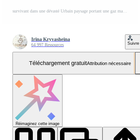
survivant dans une dévasté Urbain paysage portant une gaz masque pendant une post-apocalyptique scénario Photo Gratuite
Irina Kryvasheina
Suivre
64 997 Ressources
Téléchargement gratuit
Attribution nécessaire
Réimaginez cette image