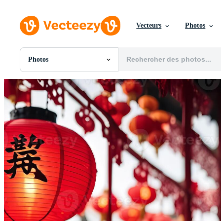
Vecteurs
Photos
Photos
Toutes Images
Photos
PNGs
PSDs
SVGs
Modèles
Vecteurs
Vidéos
Motion graphics
Images Éditoriales
Événements Éditoriaux