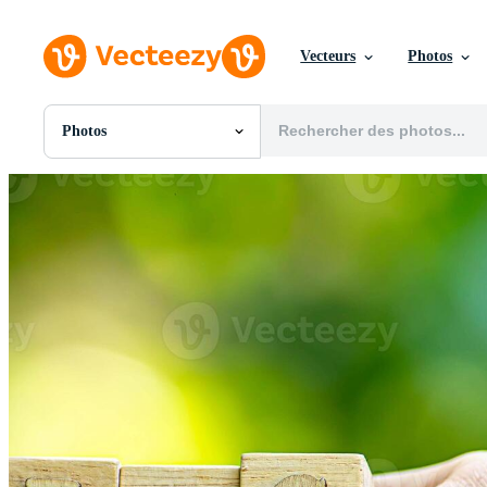
Vecteurs
Photos
Photos
Toutes Images
Photos
PNGs
PSDs
SVGs
Modèles
Vecteurs
Vidéos
Motion graphics
Images Éditoriales
Événements Éditoriaux