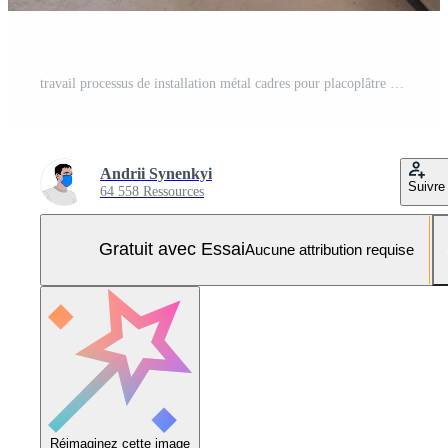
travail processus de installation métal cadres pour placoplâtre -cloisons sèches - pour fabrication gypse des murs dans appartement est en dessous de construction, remodelage, rénovation, extension, restauration et reconstruction Photo Pro
Andrii Synenkyi
Suivre
64 558 Ressources
Gratuit avec Essai
Aucune attribution requise
Réimaginez cette image