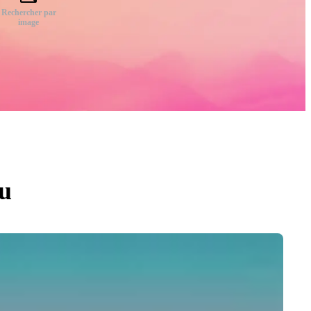
Rechercher par
image
u