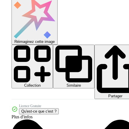
Réimaginez cette image
Collection
Similaire
Partager
Licence Gratuite
Qu'est-ce que c'est ?
Plus d'infos