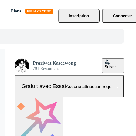
Plans
Inscription
Connecter
Prariwat Kaseewong
Suivre
791 Ressources
Gratuit avec Essai
Aucune attribution requise