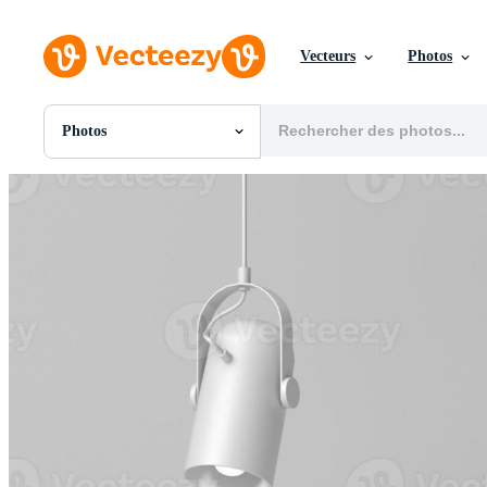
Vecteurs
Photos
Photos
Toutes Images
Photos
PNGs
PSDs
SVGs
Modèles
Vecteurs
Vidéos
Motion graphics
Images Éditoriales
Événements Éditoriaux