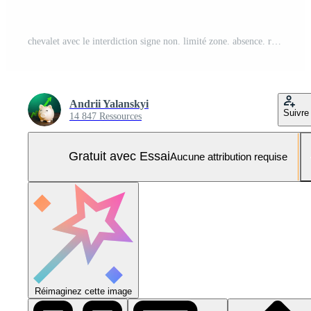
chevalet avec le interdiction signe non. limité zone. absence. restrictions et les sanctions. inaccessibilité. interdire et embargo. échoué stratégie. nier entrée, arrêt action processus. limites. Photo Pro
Andrii Yalanskyi
Suivre
14 847 Ressources
Gratuit avec Essai
Aucune attribution requise
Réimaginez cette image