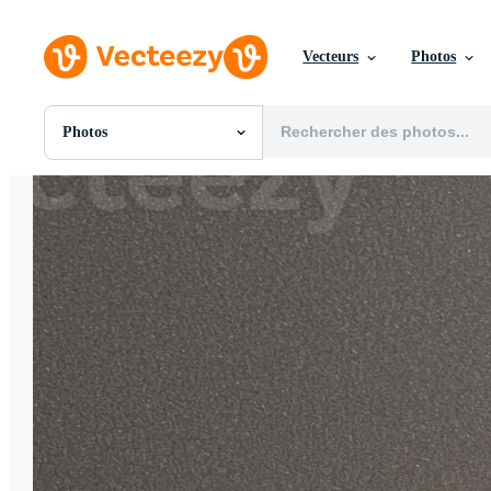
Vecteurs
Photos
Photos
Toutes Images
Photos
PNGs
PSDs
SVGs
Modèles
Vecteurs
Vidéos
Motion graphics
Images Éditoriales
Événements Éditoriaux