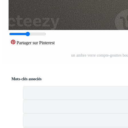
Partager sur Pinterest
un ambre verre compte-gouttes boute
Mots-clés associés