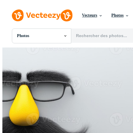
Vecteurs
Photos
Photos
Toutes Images
Photos
PNGs
PSDs
SVGs
Modèles
Vecteurs
Vidéos
Motion graphics
Images Éditoriales
Événements Éditoriaux