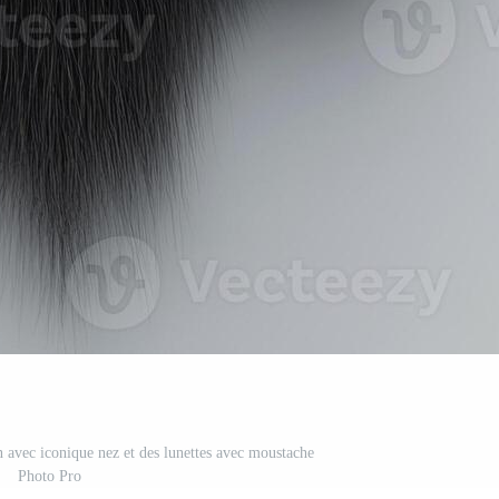
avec iconique nez et des lunettes avec moustache
Photo Pro