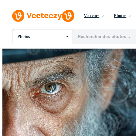
Vecteurs
Photos
Photos
Toutes Images
Photos
PNGs
PSDs
SVGs
Modèles
Vecteurs
Vidéos
Motion graphics
Images Éditoriales
Événements Éditoriaux