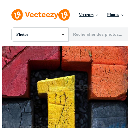
Vecteurs
Photos
Photos
Toutes Images
Photos
PNGs
PSDs
SVGs
Modèles
Vecteurs
Vidéos
Motion graphics
Images Éditoriales
Événements Éditoriaux