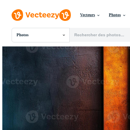
Vecteurs
Photos
Photos
Toutes Images
Photos
PNGs
PSDs
SVGs
Modèles
Vecteurs
Vidéos
Motion graphics
Images Éditoriales
Événements Éditoriaux