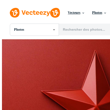
Vecteurs
Photos
Photos
Toutes Images
Photos
PNGs
PSDs
SVGs
Modèles
Vecteurs
Vidéos
Motion graphics
Images Éditoriales
Événements Éditoriaux