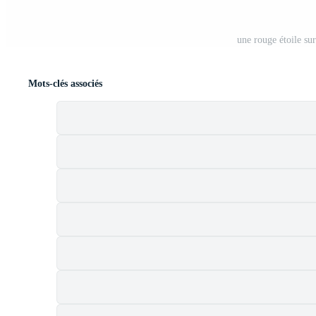
une rouge étoile su
Mots-clés associés