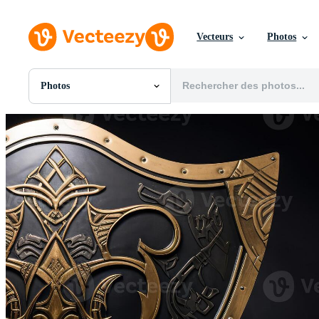
Vecteurs
Photos
Photos
Toutes Images
Photos
PNGs
PSDs
SVGs
Modèles
Vecteurs
Vidéos
Motion graphics
Images Éditoriales
Événements Éditoriaux