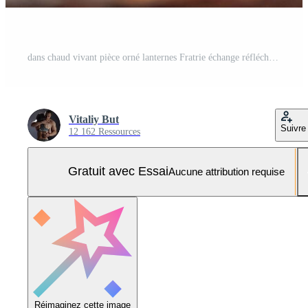
dans chaud vivant pièce orné lanternes Fratrie échange réfléchi cadeaux embrassement esprit de eid Al fitr tandis que habillé dans traditionnel tenue célébrer famille et unité Photo Pro
Vitaliy But
Suivre
12 162 Ressources
Gratuit avec Essai
Aucune attribution requise
Réimaginez cette image