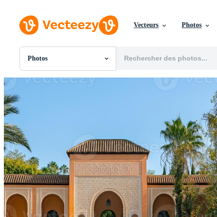
Vecteurs
Photos
Photos
Toutes Images
Photos
PNGs
PSDs
SVGs
Modèles
Vecteurs
Vidéos
Motion graphics
Images Éditoriales
Événements Éditoriaux