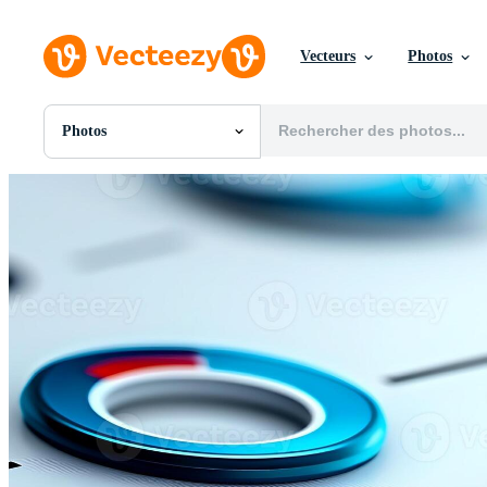
Vecteurs
Photos
Photos
Toutes Images
Photos
PNGs
PSDs
SVGs
Modèles
Vecteurs
Vidéos
Motion graphics
Images Éditoriales
Événements Éditoriaux