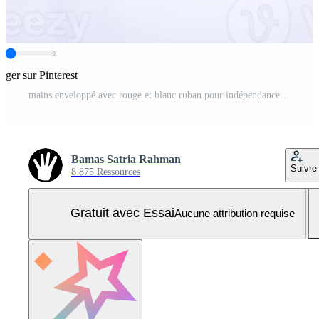
tager sur Pinterest
mains enveloppé avec rouge et blanc ruban pour indépendance journée de Indonésie sur blanc Contexte Photo Pro
Bamas Satria Rahman
Suivre
8 875 Ressources
Gratuit avec Essai
Aucune attribution requise