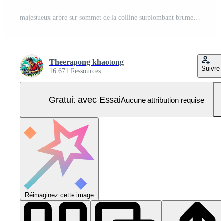
majestueux arbre sur sommet de la colline surplombant brumeux Montagne paysage Stupéfiant la nature scène Photo Pro
Theerapong khaotong
Suivre
16 671 Ressources
Gratuit avec Essai
Aucune attribution requise
Réimaginez cette image