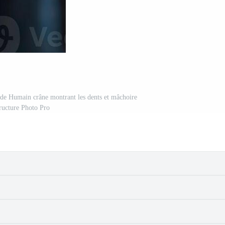
on de Humain crâne montrant les dents et mâchoire
tructure Photo Pro