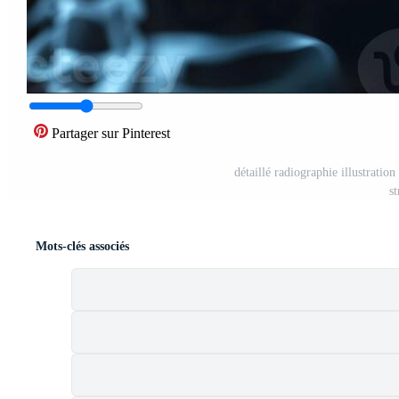
Partager sur Pinterest
détaillé radiographie illustrati
s
Mots-clés associés