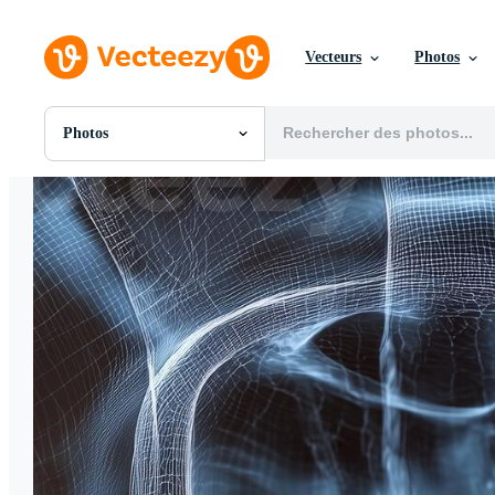
Vecteurs
Photos
Photos
Toutes Images
Photos
PNGs
PSDs
SVGs
Modèles
Vecteurs
Vidéos
Motion graphics
Images Éditoriales
Événements Éditoriaux